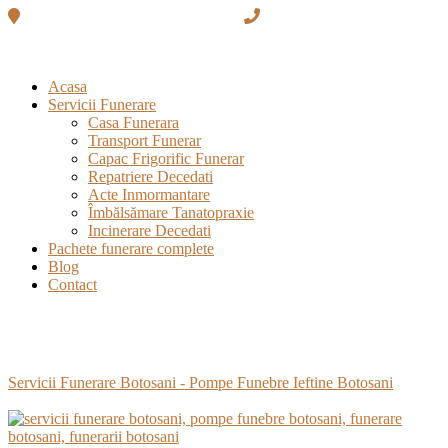
Strada Manolești Deal 6, Botosani
0231 / 989 (Număr de
urgențe)
Acasa
Servicii Funerare
Casa Funerara
Transport Funerar
Capac Frigorific Funerar
Repatriere Decedati
Acte Inmormantare
Îmbălsămare Tanatopraxie
Incinerare Decedati
Pachete funerare complete
Blog
Contact
Etichetă:
funerarii botosani
Servicii Funerare Botosani - Pompe Funebre Ieftine Botosani
>
funerarii botosani